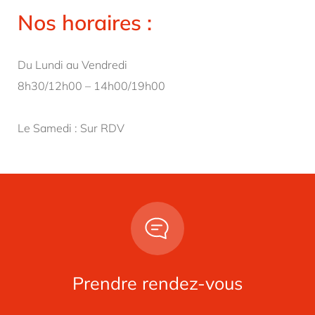
cuir
Nos horaires :
Grilles aérations centrales gainées de
XNN
cuir
Du Lundi au Vendredi
Baguette tableau de bord gainée de
8h30/12h00 – 14h00/19h00
XNU
cuir
Le Samedi : Sur RDV
Volant Sport 3 branches couvert de cuir
XPA
Coques de sièges Sport couleur
XSA
carrosserie
Prendre rendez-vous