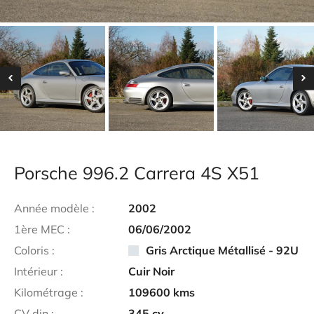
Porsche 996.2 Carrera 4S X51
Année modèle :
2002
1ère MEC :
06/06/2002
Coloris :
Gris Arctique Métallisé - 92U
Intérieur :
Cuir Noir
Kilométrage :
109600
kms
CV din :
345
cv