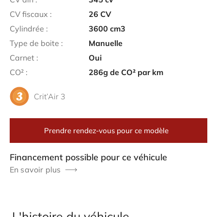
CV fiscaux :
26
CV
Cylindrée :
3600
cm3
Type de boite :
Manuelle
Carnet :
Oui
CO² :
286
g de CO² par km
Crit’Air 3
Prendre rendez-vous pour ce modèle
Financement possible pour ce véhicule
En savoir plus
L'histoire du véhicule