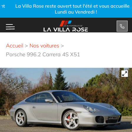
La Villa Rose reste ouvert tout l'été et vous accueille du
Lundi au Vendredi !
Accueil
>
Nos voitures
>
Porsche 996.2 Carrera 4S X51