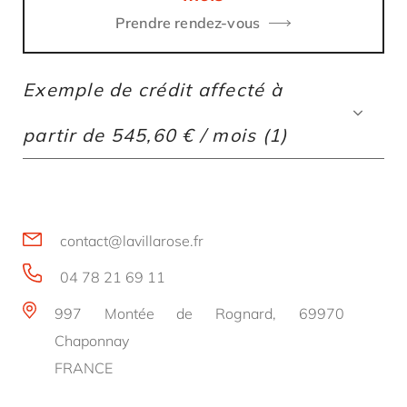
Intérieur Cuir Etendu
981
Prendre rendez-vous
Kit Puissance Moteur 345cv
X51
Exemple de crédit affecté à
Seuils de porte Inox avec logo
X70
partir de 545,60 € / mois (1)
Fond de compteurs Look Aluminium
X71
Pommeau Aluminium & Cuir
X97
Levier frein à main Alu & Cuir
X98
contact@lavillarose.fr
04 78 21 69 11
Entourage neiman gainé de cuir
XJ4
997 Montée de Rognard, 69970
Console centrale peinte couleur
Chaponnay
XME
carrosserie
FRANCE
Casquette inf de tableau de bord en
XNG