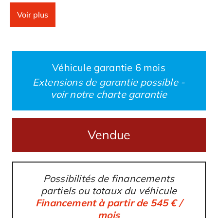
Centres de roues écusson couleur
Voir plus
446
Régulateur de vitesse
454
Système d'Alarme Porsche
Véhicule garantie
6
mois
534
Volumétrique
Extensions de garantie possible -
voir notre charte garantie
Climatisation Automatique
573
Phares Xénon
601
Vendue
Ordinateur de bord
659
GPS PCM1 avec module Téléphone
662
Possibilités de financements
partiels ou totaux du véhicule
Chargeur de CD
692
Financement à partir de
545
€ /
mois